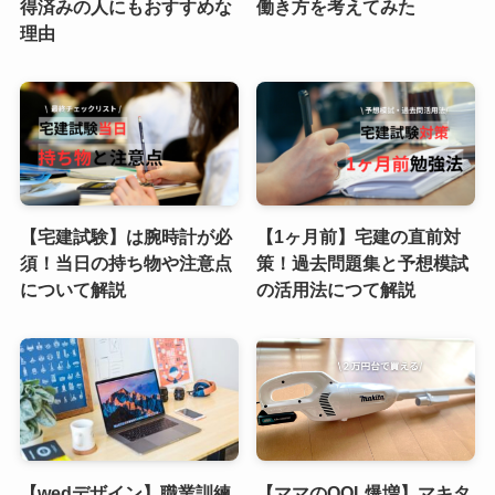
得済みの人にもおすすめな
働き方を考えてみた
理由
【宅建試験】は腕時計が必
【1ヶ月前】宅建の直前対
須！当日の持ち物や注意点
策！過去問題集と予想模試
について解説
の活用法につて解説
【wedデザイン】職業訓練
【ママのQOL爆増】マキタ