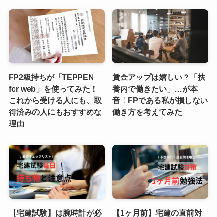
FP2級持ちが「TEPPEN
賃金アップは嬉しい？「扶
for web」を使ってみた！
養内で働きたい」…が本
これから受ける人にも、取
音！FPである私が損しない
得済みの人にもおすすめな
働き方を考えてみた
理由
【宅建試験】は腕時計が必
【1ヶ月前】宅建の直前対